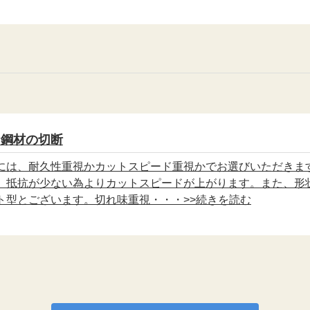
な鋼材の切断
には、耐久性重視かカットスピード重視かでお選びいただきま
、抵抗が少ない為よりカットスピードが上がります。また、形
ト型とございます。切れ味重視・・・>>続きを読む