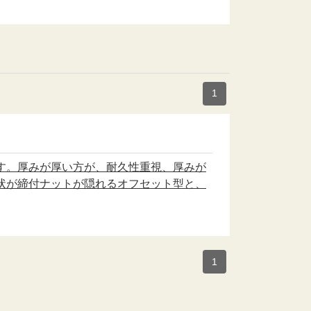
1
す。厚みが厚い方が、耐久性重視、厚みが
状が締付ナットが隠れるオフセット型と、
1