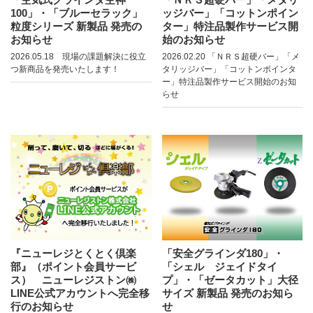
100」・「ブルーセラック」
ッジバー」「コットンポイン
粒度シリーズ 新製品 発売の
ター」特注品製作サービス開
お知らせ
始のお知らせ
2026.05.18 現場の課題解決に役立
2026.02.20 「ＮＲＳ超硬バー」「メ
つ新商品を発売いたします！
タリッジバー」「コットンポインタ
ー」特注品製作サービス開始のお知
らせ
『ニューレジとくとく倶楽
「安全グラインダ180」・
部』（ポイント会員サービ
「シェル ジェイドタイ
ス） ニューレジストン㈱
プ」・「ゼータカット」大径
LINE公式アカウントへ完全移
サイズ 新製品 発売のお知ら
行のお知らせ
せ