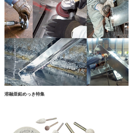
溶融亜鉛めっき特集