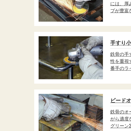
には、厚
プが豊富
手すり
鉄骨の手
性を重視
番手のラ
ビード
鉄骨のオ
がら適度
グリーン