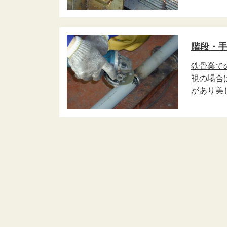
階段・
鉄骨業で
視の場合
があり美