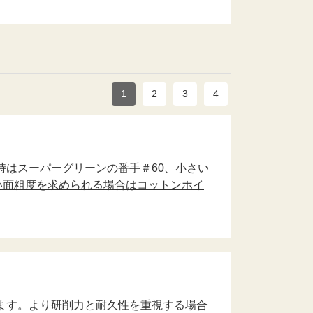
1
2
3
4
時はスーパーグリーンの番手＃60、小さい
い面粗度を求められる場合はコットンホイ
ます。より研削力と耐久性を重視する場合