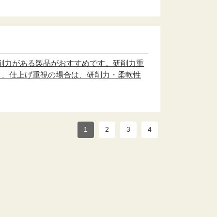
削力がある製品がおすすめです。研削力重
）、仕上げ重視の場合は、研削力・柔軟性
1
2
3
4