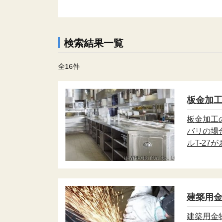
検索結果一覧
全16件
板金加
板金加工
バリの場
ルT-2
建築用
建築用金