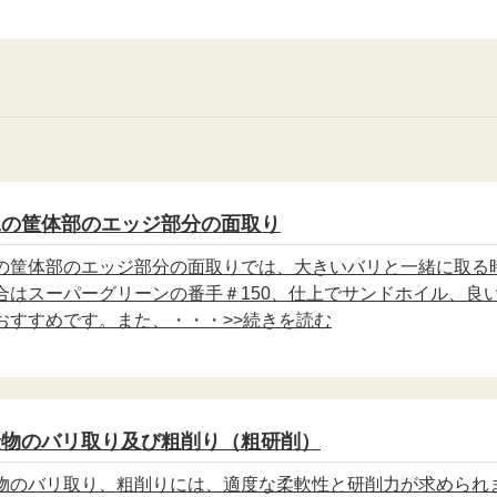
工の筐体部のエッジ部分の面取り
の筐体部のエッジ部分の面取りでは、大きいバリと一緒に取る
合はスーパーグリーンの番手＃150、仕上でサンドホイル、良
7がおすすめです。また、・・・>>続きを読む
金物のバリ取り及び粗削り（粗研削）
物のバリ取り、粗削りには、適度な柔軟性と研削力が求められ