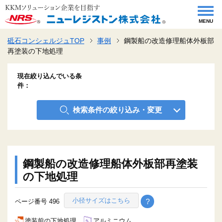
MENU
砥石コンシェルジュTOP
事例
鋼製船の改造修理船体外板部
再塗装の下地処理
現在絞り込んでいる条
件
検索条件の絞り込み・変更
鋼製船の改造修理船体外板部再塗装
の下地処理
小径サイズはこちら
?
ページ番号 496
塗装前の下地処理
アルミニウム