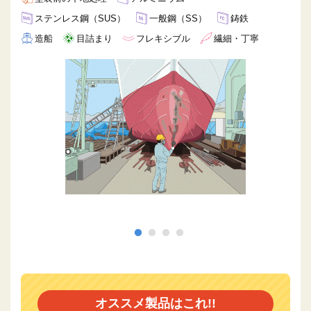
ステンレス鋼（SUS）
一般鋼（SS）
鋳鉄
造船
目詰まり
フレキシブル
繊細・丁寧
オススメ製品はこれ!!