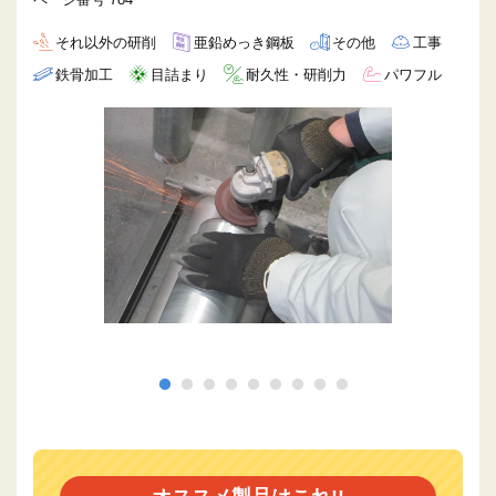
それ以外の研削
亜鉛めっき鋼板
その他
工事
鉄骨加工
目詰まり
耐久性・研削力
パワフル