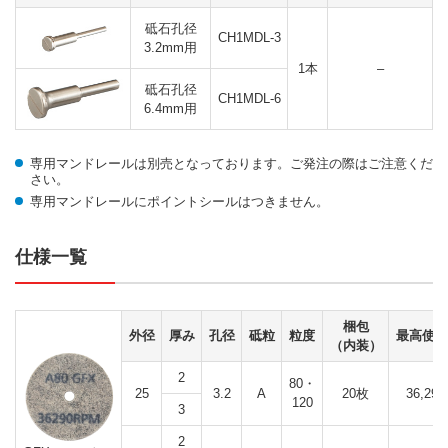
砥石孔径
CH1MDL-3
3.2mm用
1本
–
砥石孔径
CH1MDL-6
6.4mm用
専用マンドレールは別売となっております。ご発注の際はご注意くだ
さい。
専用マンドレールにポイントシールはつきません。
仕様一覧
梱包
外径
厚み
孔径
砥粒
粒度
最高使用
（内装）
2
80・
25
3.2
A
20枚
36,290
120
3
2