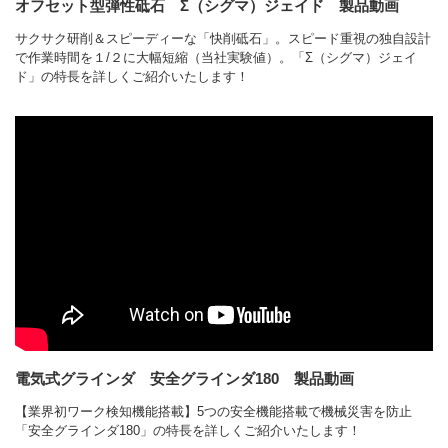
オフセット型弾性砥石 Σ（シグマ）ジェイド 製品動画
サクサク研削＆スピーディーな「快削砥石」。スピード重視の独⾃設計
で作業時間を１/２に⼤幅短縮（当社実験値）。「Σ（シグマ）ジェイ
ド」の特長を詳しくご紹介いたします！
電気式グラインダ 安全グラインダ180 製品動画
【業界初ワーク検知機能搭載】5つの安全機能搭載で機械災害を防止
「安全グラインダ180」の特長を詳しくご紹介いたします！