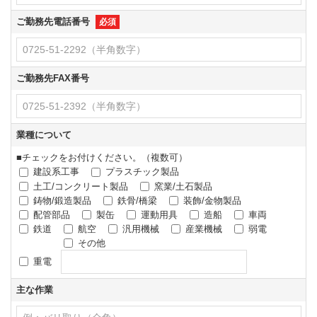
ご勤務先電話番号
必須
ご勤務先FAX番号
業種について
■チェックをお付けください。（複数可）
建設系工事
プラスチック製品
土工/コンクリート製品
窯業/土石製品
鋳物/鍛造製品
鉄骨/橋梁
装飾/金物製品
配管部品
製缶
運動用具
造船
車両
鉄道
航空
汎用機械
産業機械
弱電
その他
重電
主な作業