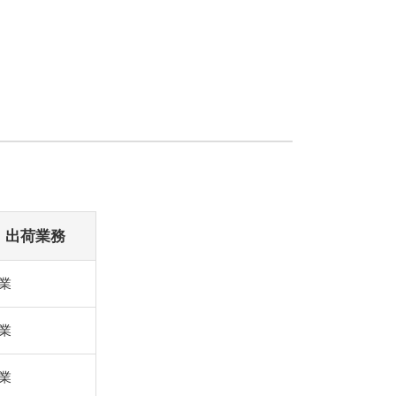
・出荷業務
業
業
業