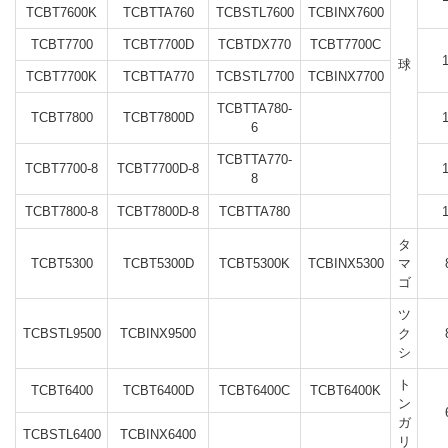
TCBT7600K
TCBTTA760
TCBSTL7600
TCBINX7600
TCBT7700
TCBT7700D
TCBTDX770
TCBT7700C
球
TCBT7700K
TCBTTA770
TCBSTL7700
TCBINX7700
TCBTTA780-
TCBT7800
TCBT7800D
6
TCBTTA770-
TCBT7700-8
TCBT7700D-8
8
TCBT7800-8
TCBT7800D-8
TCBTTA780
タ
TCBT5300
TCBT5300D
TCBT5300K
TCBINX5300
マ
ゴ
ツ
TCBSTL9500
TCBINX9500
ク
シ
ト
TCBT6400
TCBT6400D
TCBT6400C
TCBT6400K
ン
ガ
TCBSTL6400
TCBINX6400
リ