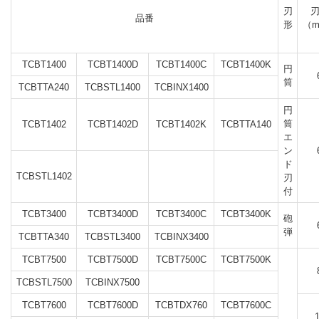
刃
品番
形
（
TCBT1400
TCBT1400D
TCBT1400C
TCBT1400K
円
筒
TCBTTA240
TCBSTL1400
TCBINX1400
円
筒
TCBT1402
TCBT1402D
TCBT1402K
TCBTTA140
エ
ン
ド
TCBSTL1402
刃
付
TCBT3400
TCBT3400D
TCBT3400C
TCBT3400K
砲
弾
TCBTTA340
TCBSTL3400
TCBINX3400
TCBT7500
TCBT7500D
TCBT7500C
TCBT7500K
TCBSTL7500
TCBINX7500
TCBT7600
TCBT7600D
TCBTDX760
TCBT7600C