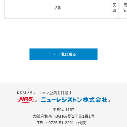
刃
品番
形
（
一覧に戻る
〒594-1157
大阪府和泉市あゆみ野2丁目1番1号
TEL：
0725-51-2291
（代表）