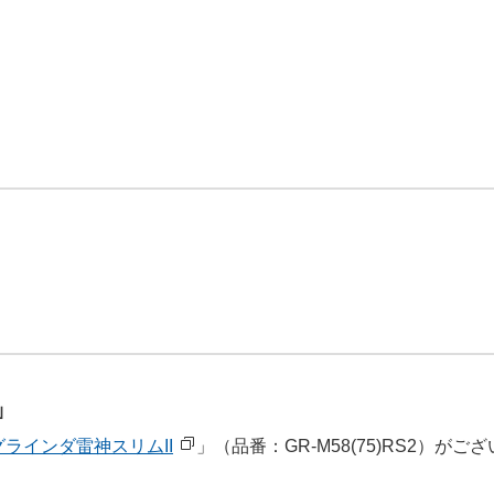
」
ラインダ雷神スリムII
」（品番：GR-M58(75)RS2）がご