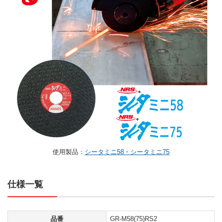
使用製品：
シータミニ58・シータミニ75
仕様一覧
品番
GR-M58(75)RS2