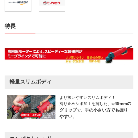
特長
軽量スリムボディ
より扱いやすいスリムボディ！
φ49mmの
滑り止めシボ加工を施した、
グリップ
手の小さい方でも握り
で、
やすい
。