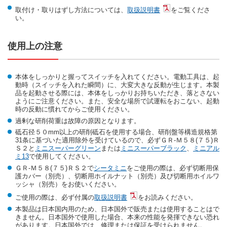
取付け・取りはずし方法については、
取扱説明書
をご覧くださ
い。
使用上の注意
本体をしっかりと握ってスイッチを入れてください。電動工具は、起
動時（スイッチを入れた瞬間）に、大変大きな反動が生じます。本製
品を起動させる際には、本体をしっかりお持ちいただき、落とさない
ようにご注意ください。また、安全な場所で試運転をおこない、起動
時の反動に慣れてからご使用ください。
過剰な研削荷重は故障の原因となります。
砥石径５０mm以上の研削砥石を使用する場合、研削盤等構造規格第
31条に基づいた適用除外を受けているので、必ずＧＲ-Ｍ５８(７５)Ｒ
Ｓ２と
ミニスーパーグリーン
または
ミニスーパーブラック
、
ミニアル
ミ13
で使用してください。
ＧＲ-Ｍ５８(７５)ＲＳ２で
シータミニ
をご使用の際は、必ず切断用保
護カバー（別売）、切断用ホイルナット（別売）及び切断用ホイルワ
ッシャ（別売）をお使いください。
ご使用の際は、必ず付属の
取扱説明書
をお読みください。
本製品は日本国内用のため、日本国外で販売または使用することはで
きません。日本国外で使用した場合、本来の性能を発揮できない恐れ
があります。日本国外では、修理または保証を受けられません。