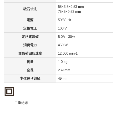
58×3.5×9.53 mm
砥石寸法
75×5×9.53 mm
電源
50/60 Hz
定格電圧
100 V
定格電流値
5.0A 30分
消費電力
450 W
無負荷回転速度
12,000 min-1
質量
1.0 kg
全長
239 mm
本体握り部径
49 mm
二重絶縁