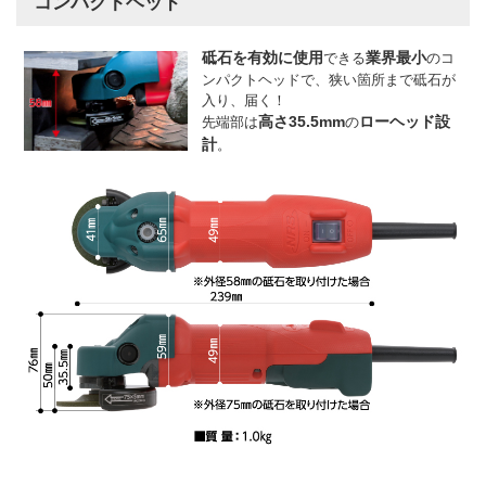
コンパクトヘッド
砥石を有効に使用
業界最小
できる
のコ
ンパクトヘッドで、狭い箇所まで砥石が
入り、届く！
高さ35.5mm
ローヘッド設
先端部は
の
計
。