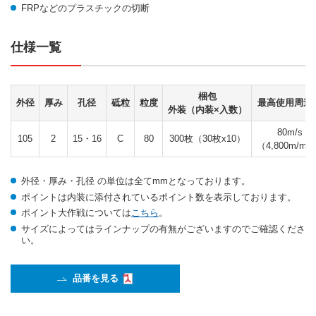
FRPなどのプラスチックの切断
仕様一覧
梱包
外径
厚み
孔径
砥粒
粒度
最高使用周速
外装（内装×入数）
80m/s
105
2
15・16
C
80
300枚（30枚x10）
（4,800m/mi
外径・厚み・孔径 の単位は全てmmとなっております。
ポイントは内装に添付されているポイント数を表示しております。
ポイント大作戦については
こちら
。
サイズによってはラインナップの有無がございますのでご確認くださ
い。
品番を見る