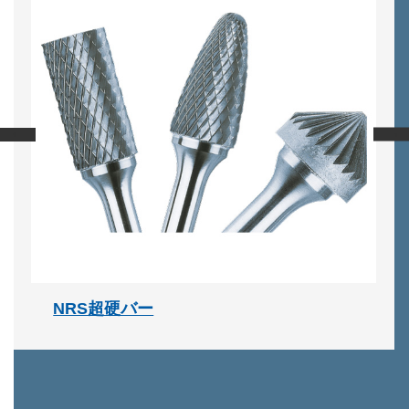
‹
›
NRS超硬バー