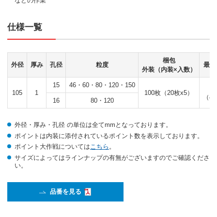
などの作業
仕様一覧
梱包
外径
厚み
孔径
粒度
最高
外装（内装×入数）
15
46・60・80・120・150
105
1
100枚（20枚x5）
（4,
16
80・120
外径・厚み・孔径 の単位は全てmmとなっております。
ポイントは内装に添付されているポイント数を表示しております。
ポイント大作戦については
こちら
。
サイズによってはラインナップの有無がございますのでご確認くださ
い。
品番を見る