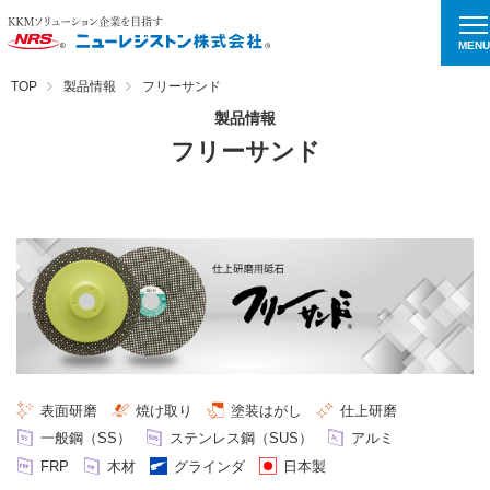
MENU
TOP
製品情報
フリーサンド
製品情報
フリーサンド
表⾯研磨
焼け取り
塗装はがし
仕上研磨
一般鋼（SS）
ステンレス鋼（SUS）
アルミ
FRP
⽊材
グラインダ
日本製