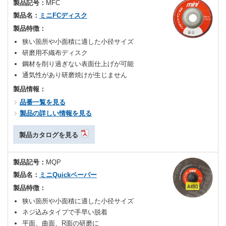
製品記号：
MFC
製品名：
ミニFCディスク
製品特徴：
狭い箇所や小面積に適した小径サイズ
研磨用不織布ディスク
鋼材を削り過ぎない表面仕上げが可能
通気性があり研磨焼けが生じません
製品情報：
品番一覧を見る
製品の詳しい情報を見る
製品カタログを見る
製品記号：
MQP
製品名：
ミニQuickペーパー
製品特徴：
狭い箇所や小面積に適した小径サイズ
ネジ込みタイプで手早い脱着
平面、曲面、R面の研磨に