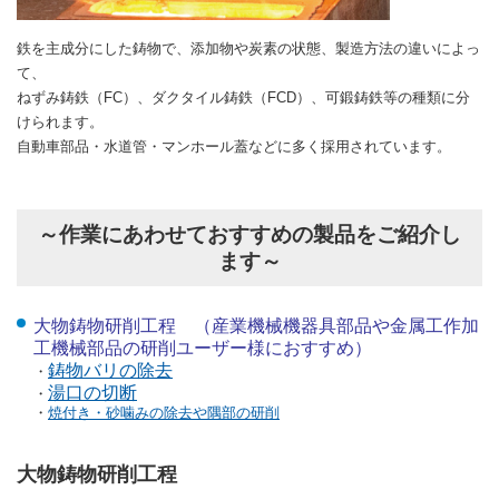
鉄を主成分にした鋳物で、添加物や炭素の状態、製造方法の違いによっ
て、
ねずみ鋳鉄（
FC
）、ダクタイル鋳鉄（
FCD
）、可鍛鋳鉄等の種類に分
けられます。
自動車部品・水道管・マンホール蓋などに多く採用されています。
～作業にあわせておすすめの製品をご紹介し
ます～
大物鋳物研削工程 （産業機械機器具部品や金属工作加
工機械部品の研削ユーザー様におすすめ）
鋳物バリの除去
・
湯口の切断
・
・
焼付き・砂噛みの除去や隅部の研削
大物鋳物研削工程