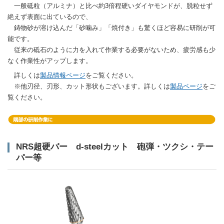
一般砥粒（アルミナ）と比べ約3倍程硬いダイヤモンドが、脱粒せず
絶えず表面に出ているので、
鋳物砂が溶け込んだ「砂噛み」「焼付き」も驚くほど容易に研削が可
能です。
従来の砥石のように力を入れて作業する必要がないため、疲労感も少
なく作業性がアップします。
詳しくは
製品情報ページ
をご覧ください。
※他刃径、刃形、カット形状もございます。詳しくは
製品ページ
をご
覧ください。
NRS超硬バー d-steelカット 砲弾・ツクシ・テー
パー等