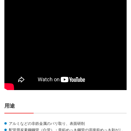
用途
アルミなどの非鉄金属のバリ取り、表面研削
配管用炭素鋼鋼管（白管）・亜鉛めっき鋼管の溶接前めっき剥がし