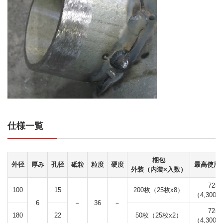
仕様一覧
梱包
外径
厚み
孔径
砥粒
粒度
硬度
最高使用
外装（内装×入数）
72m/
100
15
200枚（25枚x8）
（4,300m
6
－
36
－
72m/
180
22
50枚（25枚x2）
（4,300m