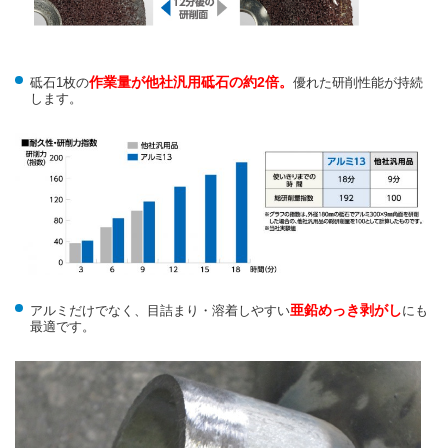
作業量が他社汎用砥石の約2倍。
砥石1枚の
優れた研削性能が持続
します。
亜鉛めっき剥がし
アルミだけでなく、目詰まり・溶着しやすい
にも
最適です。