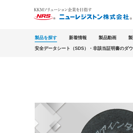
製品を探す
新着情報
製品動画
製
安全データシート（SDS）・非該当証明書のダ
TOP
製品情報
ファインタッチ