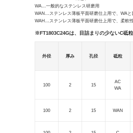
WA…一般的なステンレス研磨用
WAN…ステンレス薄板平面研磨仕上用で、WA
WAH…ステンレス薄板平面研磨仕上用で、柔軟性
※FT1803C24Gは、目詰まりの少ない
外径
厚み
孔径
砥粒
AC
100
2
15
WA
100
2
15
WAN
100
2
15
C