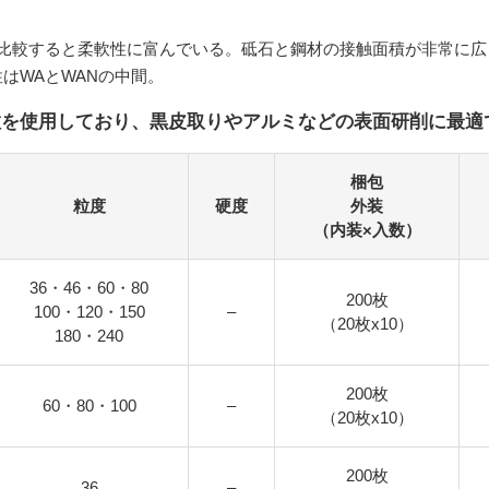
と比較すると柔軟性に富んでいる。砥石と鋼材の接触面積が非常に
はWAとWANの中間。
C砥粒を使用しており、黒皮取りやアルミなどの表面研削に最適
梱包
粒度
硬度
外装
（内装×入数）
36・46・60・80
200枚
100・120・150
–
（20枚x10）
180・240
200枚
60・80・100
–
（20枚x10）
200枚
36
–