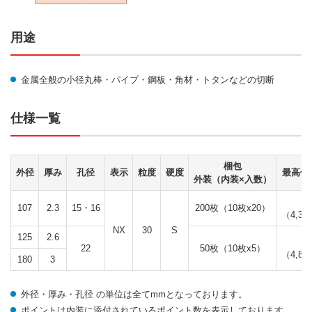
用途
金属全般の小径丸棒・パイプ・鋼板・角材・トタンなどの切断
仕様一覧
梱包
外径
厚み
孔径
表示
粒度
硬度
最高使
外装（内装×入数）
72
107
2.3
15・16
200枚（10枚x20）
（4,30
NX
30
S
125
2.6
80
22
50枚（10枚x5）
（4,80
180
3
外径・厚み・孔径 の単位は全てmmとなっております。
ポイントは内装に添付されているポイント数を表示しております。