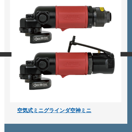
‹
›
空気式ミニグラインダ空神ミニ