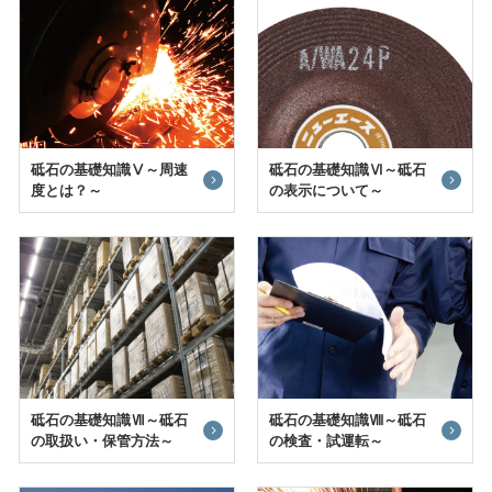
砥石の基礎知識Ⅴ～周速
砥石の基礎知識Ⅵ～砥石
度とは？～
の表示について～
砥石の基礎知識Ⅶ～砥石
砥石の基礎知識Ⅷ～砥石
の取扱い・保管方法～
の検査・試運転～