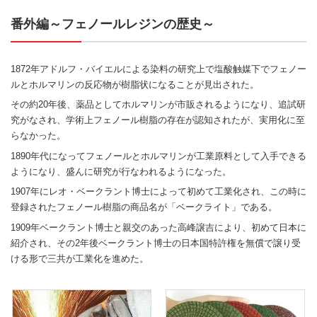
番外編～フェノールレジンの歴史～
1872年アドルフ・バイエルによる染料の研究上で塩酸触媒下でフェノー
ルとホルマリンの反応物が樹脂状になることが見出された。
その約20年後、薬品としてホルマリンが市販されるようになり、追試研
究がなされ、学術上フェノール樹脂の存在が認知されたが、実用化に至
らなかった。
1890年代になってフェノールとホルマリンが工業原料として入手できる
ようになり、盛んに研究が行なわれるようになった。
1907年にレオ・ベークラント博士によって初めて工業化され、この時に
登録されたフェノール樹脂の商品名が「ベークライト」である。
1909年ベークラント博士と親交のあった高峰譲吉により、初めて日本に
紹介され、その2年後ベークラント博士の日本国特許権を無償で譲り受
ける形で三共が工業化を進めた。