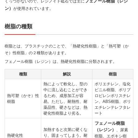
フェノール樹脂（レジ
くっつかないので、レジノイド砥石では主に
ン）
が使用されています。
樹脂の種類
樹脂とは、プラスチックのことで、「熱硬化性樹脂」と「熱可塑（か
そ）性樹脂」の２種類があります。
フェノール樹脂（レジン）は、熱硬化性樹脂に分類されます。
種類
解説
樹脂
熱によって軟化し、型の
ポリエチレン、塩化
中に流し込むことができ
ビニル樹脂、ポリプ
熱可塑（かそ）性
るため、成形加工が容
ロピレンポリスチレ
樹脂
易。ただし、耐熱性、耐
ン、ABS樹脂、ポリ
薬品性、硬さなどは、熱
エチレンテレフタレ
硬化性樹脂より劣る。
ート
フェノール樹脂
加熱すると次第に硬くな
（レジン）
、尿素
熱硬化性
り、固まってしまう。耐
樹脂、エポキシ樹